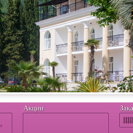
Акции
Зака
од