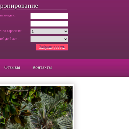
ронирование
та заезда c:
:
л-во взрослых:
тей до 4 лет :
Забронировать
Отзывы
Контакты