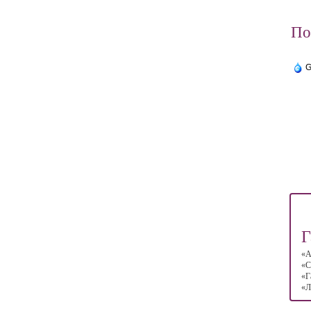
По
G
Г
«А
«С
«Г
«Л