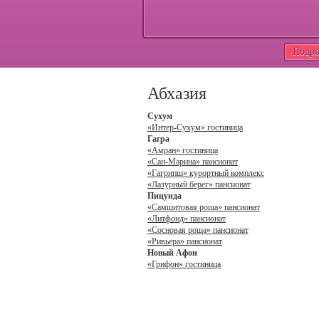
Подро
Абхазия
Сухум
«Интер-Сухум» гостиница
Гагра
«Амран» гостиница
«Сан-Марина» пансионат
«Гагрипш» курортный комплекс
«Лазурный берег» пансионат
Пицунда
«Самшитовая роща» пансионат
«Литфонд» пансионат
«Сосновая роща» пансионат
«Ривьера» пансионат
Новый Афон
«Грифон» гостиница