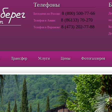
Телефоны
Б
8 (800) 500-77-66
Да
Бесплатно по России:
8 (86133) 70-270
по
Телефон в Анапе:
8 (473) 202-77-88
Ко
Телефон в Воронеже:
Де
е
Трансфер
Услуги
Цены
Фотогаллерея