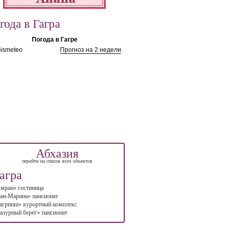
года в Гагра
Погода в Гагре
ismeteo
Прогноз на 2 недели
Абхазия
перейти на список всех объектов
агра
мран» гостиница
ан-Марина» пансионат
агрипш» курортный комплекс
азурный берег» пансионат